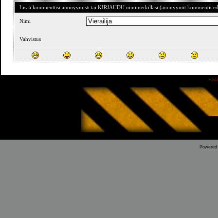
Lisää kommenttisi anonyymisti tai KIRJAUDU nimimerkilläsi (anonyymit kommentit ede
Nimi
Vahvistus
»
Al
Powered