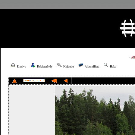
»
Al
Etusivu
Rekisteröidy
Kirjaudu
Albumilista
Haku