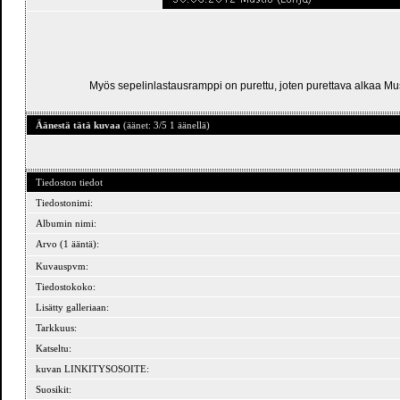
Myös sepelinlastausramppi on purettu, joten purettava alkaa Must
Äänestä tätä kuvaa
(äänet: 3/5 1 äänellä)
Tiedoston tiedot
Tiedostonimi:
Albumin nimi:
Arvo (1 ääntä):
Kuvauspvm:
Tiedostokoko:
Lisätty galleriaan:
Tarkkuus:
Katseltu:
kuvan LINKITYSOSOITE:
Suosikit: