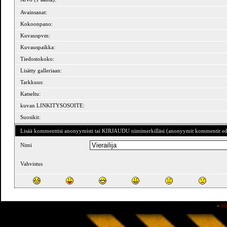
Avainsanat:
Kokoonpano:
Kuvauspvm:
Kuvauspaikka:
Tiedostokoko:
Lisätty galleriaan:
Tarkkuus:
Katseltu:
kuvan LINKITYSOSOITE:
Suosikit:
Lisää kommenttisi anonyymisti tai KIRJAUDU nimimerkilläsi (anonyymit kommentit ede
Nimi
Vahvistus
»
Al