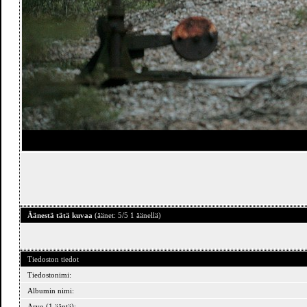
Äänestä tätä kuvaa
(äänet: 5/5 1 äänellä)
Tiedoston tiedot
Tiedostonimi:
Albumin nimi:
Arvo (1 ääntä):