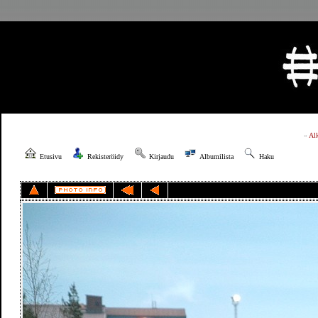
»
Al
Etusivu
Rekisteröidy
Kirjaudu
Albumilista
Haku