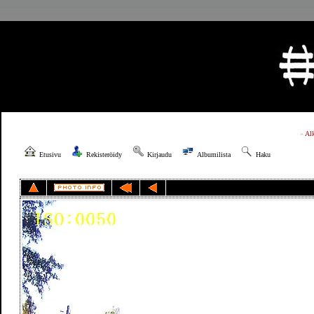
»
Al
Etusivu
Rekisteröidy
Kirjaudu
Albumilista
Haku