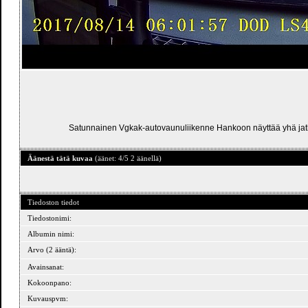
Satunnainen Vgkak-autovaunuliikenne Hankoon näyttää yhä jat
Äänestä tätä kuvaa
(äänet: 4/5 2 äänellä)
Tiedoston tiedot
Tiedostonimi:
Albumin nimi:
Arvo (2 ääntä):
Avainsanat:
Kokoonpano:
Kuvauspvm: