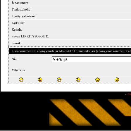
Junanumero:
Tiedostokoko:
Lisätty galleriaan:
Tarkkuus:
Katseltu:
kuvan LINKITYSOSOITE:
Suosikit:
Lisää kommenttisi anonyymisti tai KIRJAUDU nimimerkilläsi (anonyymit kommentit ede
Nimi
Vahvistus
»
Al