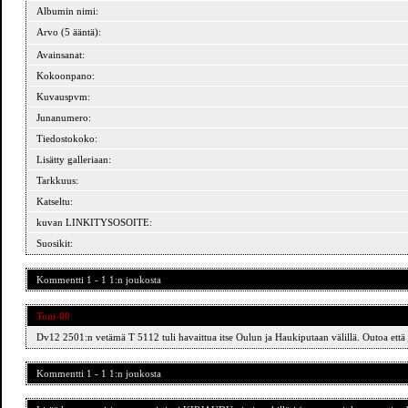
Albumin nimi:
Arvo (5 ääntä):
Avainsanat:
Kokoonpano:
Kuvauspvm:
Junanumero:
Tiedostokoko:
Lisätty galleriaan:
Tarkkuus:
Katseltu:
kuvan LINKITYSOSOITE:
Suosikit:
Kommentti 1 - 1 1:n joukosta
Toni-00
Dv12 2501:n vetämä T 5112 tuli havaittua itse Oulun ja Haukiputaan välillä. Outoa että
Kommentti 1 - 1 1:n joukosta