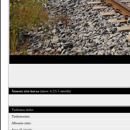
Äänestä tätä kuvaa
(äänet: 4.2/5 5 äänellä)
Tiedoston tiedot
Tiedostonimi:
Albumin nimi:
Arvo (5 ääntä):