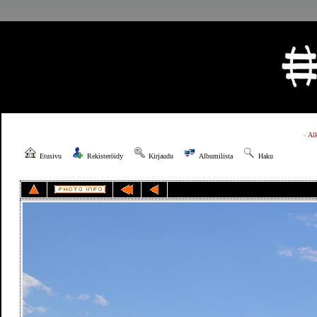
»
Al
Etusivu
Rekisteröidy
Kirjaudu
Albumilista
Haku