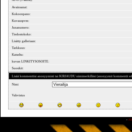
Avainsanat:
Kokoonpano:
Kuvauspvm:
Junanumero:
Tiedostokoko:
Lisätty galleriaan:
Tarkkuus:
Katseltu:
kuvan LINKITYSOSOITE:
Suosikit:
Lisää kommenttisi anonyymisti tai KIRJAUDU nimimerkilläsi (anonyymit kommentit ede
Nimi
Vahvistus
»
Al