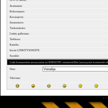
Avainsanat:
Kokoonpano:
Kuvauspvm:
Junanumero:
Tiedostokoko:
Lisätty galleriaan:
Tarkkuus:
Katseltu:
kuvan LINKITYSOSOITE:
Suosikit:
Lisää kommenttisi anonyymisti tai KIRJAUDU nimimerkilläsi (anonyymit kommentit ede
Nimi
Vahvistus
»
Al