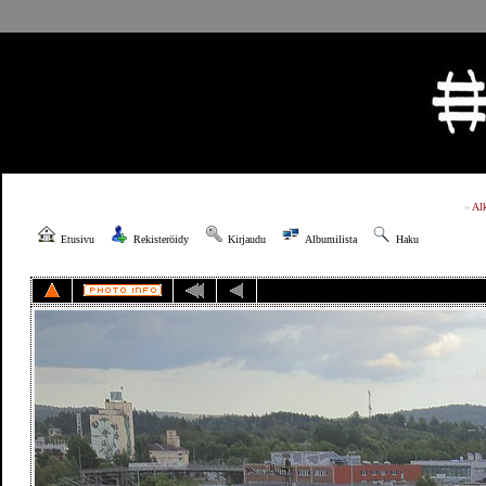
»
Al
Etusivu
Rekisteröidy
Kirjaudu
Albumilista
Haku