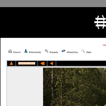
»
Al
Etusivu
Rekisteröidy
Kirjaudu
Albumilista
Haku