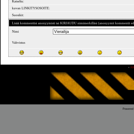
Katseltu:
kuvan LINKITYSOSOITE:
Suosikit:
Lisää kommenttisi anonyymisti tai KIRJAUDU nimimerkilläsi (anonyymit kommentit ede
Nimi
Vahvistus
»
Al
Powered