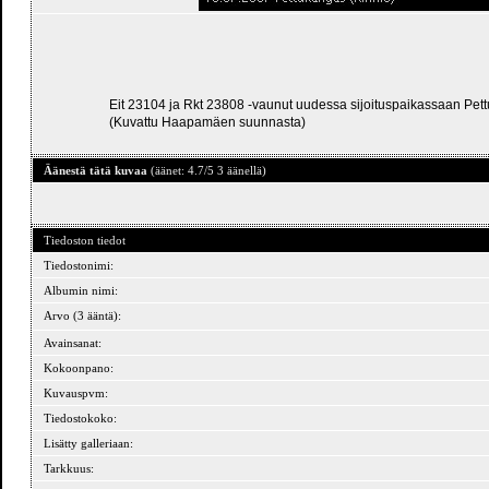
Eit 23104 ja Rkt 23808 -vaunut uudessa sijoituspaikassaan Pe
(Kuvattu Haapamäen suunnasta)
Äänestä tätä kuvaa
(äänet: 4.7/5 3 äänellä)
Tiedoston tiedot
Tiedostonimi:
Albumin nimi:
Arvo (3 ääntä):
Avainsanat:
Kokoonpano:
Kuvauspvm:
Tiedostokoko:
Lisätty galleriaan:
Tarkkuus: