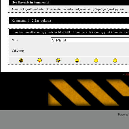
Hyväksymätän kommentti
Joku on kirjoittanut tähän kommentin. Se tulee näkyviin, kun ylläpitäjä hyväksyy sen.
Kommentti 1 - 2 2:n joukosta
Lisää kommenttisi anonyymisti tai KIRJAUDU nimimerkilläsi (anonyymit kommentit ede
Nimi
Vahvistus
»
Al
Powered