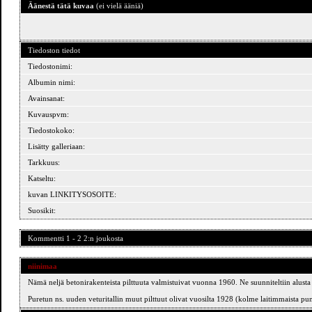
Äänestä tätä kuvaa
(ei vielä ääniä)
Tiedoston tiedot
Tiedostonimi:
Albumin nimi:
Avainsanat:
Kuvauspvm:
Tiedostokoko:
Lisätty galleriaan:
Tarkkuus:
Katseltu:
kuvan LINKITYSOSOITE:
Suosikit:
Kommentti 1 - 2 2:n joukosta
niinimaa
Nämä neljä betonirakenteista pilttuuta valmistuivat vuonna 1960. Ne suunniteltiin alusta 
Puretun ns. uuden veturitallin muut pilttuut olivat vuosilta 1928 (kolme laitimmaista punatii