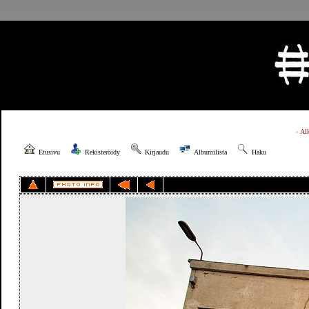
»
Al
Etusivu
Rekisteröidy
Kirjaudu
Albumilista
Haku