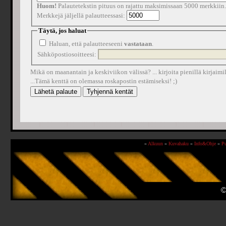
Huom!
Palautetekstin pituus on rajattu maksimissaan 5000 merkkiin.
Merkkejä jäljellä palautteessasi:
Täytä, jos haluat
Haluan, että palautteeseeni
vastataan
.
Sähköpostiosoitteesi:
Mikä on maanantain ja keskiviikon välissä? ... kirjoita pienillä kirjaimil
...Tämä kenttä on olemassa roskapostin estämiseksi! ;)
»
Alkuun
»
Kuvahaku
»
Info&Ohje
»
Pu