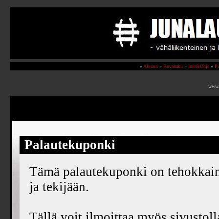
»
Alkuun
»
Kuvahaku
»
Info&Ohje
»
Pu
www.
Palautekuponki
Tämä palautekuponki on tehokkain t
ja tekijään.
Tällä voit ilmoittaa myös sivustolla