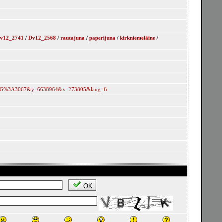
v12_2741
/
Dv12_2568
/
rautajuna
/
paperijuna
/
kirkniemeläine
/
srs=EPSG%3A3067&y=6638964&x=273805&lang=fi
OK