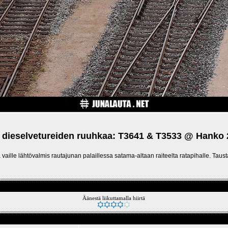
 dieselvetureiden ruuhkaa: T3641 & T3533 @ Hanko 
vaille lähtövalmis rautajunan palaillessa satama-altaan raiteelta ratapihalle. Taus
Äänestä liikuttamalla hiirtä