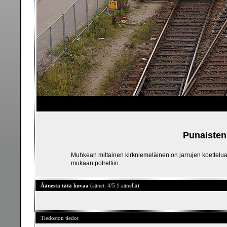
Punaisten
Muhkean mittainen kirkniemeläinen on jarrujen koettelua 
mukaan potrettiin.
Äänestä tätä kuvaa
(äänet: 4/5 1 äänellä)
Tiedoston tiedot