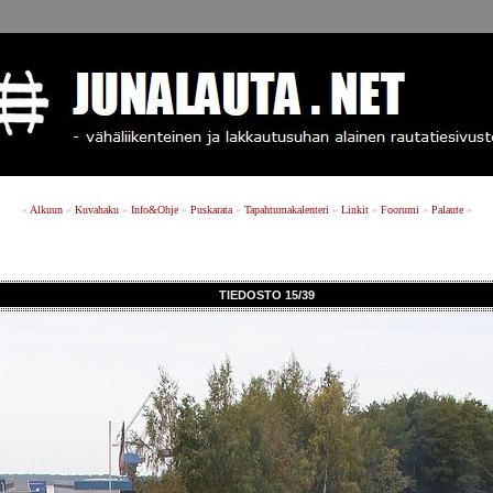
»
Alkuun
»
Kuvahaku
»
Info&Ohje
»
Puskarata
»
Tapahtumakalenteri
»
Linkit
»
Foorumi
»
Palaute
»
TIEDOSTO 15/39