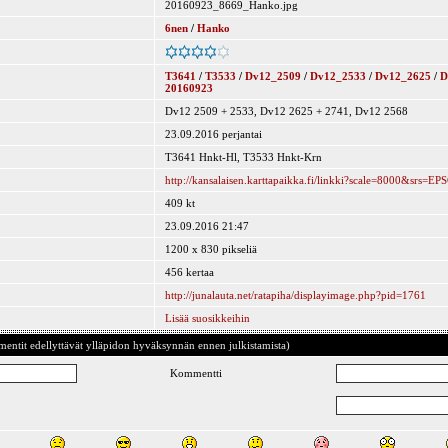
20160923_8669_Hanko.jpg
6nen
/
Hanko
T3641
/
T3533
/
Dv12_2509
/
Dv12_2533
/
Dv12_2625
/
D
20160923
Dv12 2509 + 2533, Dv12 2625 + 2741, Dv12 2568
23.09.2016 perjantai
T3641 Hnkt-Hl, T3533 Hnkt-Krn
http://kansalaisen.karttapaikka.fi/linkki?scale=8000&
409 kt
23.09.2016 21:47
1200 x 830 pikseliä
456 kertaa
http://junalauta.net/ratapiha/displayimage.php?pid=1761
Lisää suosikkeihin
ntit edellyttävät ylläpidon hyväksynnän ennen julkistamista)
Kommentti