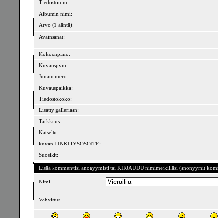
Tiedostonimi:
Albumin nimi:
Arvo (1 ääntä):
Avainsanat:
Kokoonpano:
Kuvauspvm:
Junanumero:
Kuvauspaikka:
Tiedostokoko:
Lisätty galleriaan:
Tarkkuus:
Katseltu:
kuvan LINKITYSOSOITE:
Suosikit:
Lisää kommenttisi anonyymisti tai KIRJAUDU nimimerkilläsi (anonyymit komme
Nimi
Vahvistus