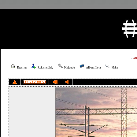
»
Al
Etusivu
Rekisteröidy
Kirjaudu
Albumilista
Haku