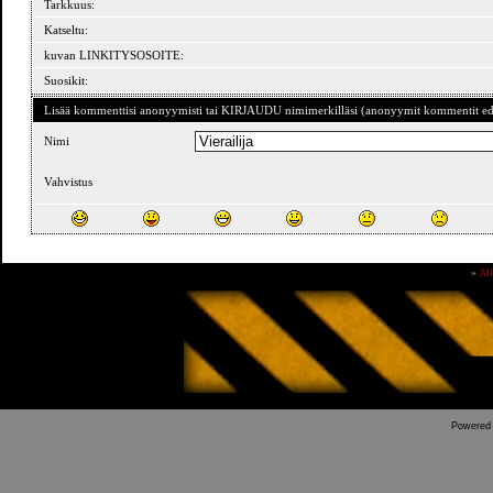
Tarkkuus:
Katseltu:
kuvan LINKITYSOSOITE:
Suosikit:
Lisää kommenttisi anonyymisti tai KIRJAUDU nimimerkilläsi (anonyymit kommentit ede
Nimi
Vahvistus
»
Al
Powered