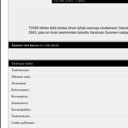
T3596 lähtee tällä kertaa ilman tyhjiä vaunuja noutamaan Salo
2663, joka on tosin aiemminkin talvella Varsinais-Suomen rato
Äänestä tätä kuvaa
(ei vielä ääniä)
Tiedoston tiedot
Tiedostonimi:
Albumin nimi:
Avainsanat:
Kokoonpano:
Kuvauspvm:
Junanumero:
Kuvauspaikka:
Tiedostokoko:
Lisätty galleriaan: