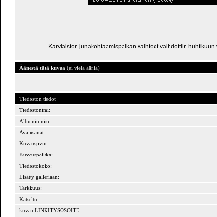
Karviaisten junakohtaamispaikan vaihteet vaihdettiin huhtikuun v
Äänestä tätä kuvaa
(ei vielä ääniä)
Tiedoston tiedot
Tiedostonimi:
Albumin nimi:
Avainsanat:
Kuvauspvm:
Kuvauspaikka:
Tiedostokoko:
Lisätty galleriaan:
Tarkkuus:
Katseltu:
kuvan LINKITYSOSOITE: