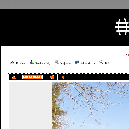
»
Al
Etusivu
Rekisteröidy
Kirjaudu
Albumilista
Haku