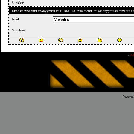
Suosikit:
Lisää kommenttisi anonyymisti tai KIRJAUDU nimimerkilläsi (anonyymit kommentit ede
Nimi
Vahvistus
»
Al
Powered