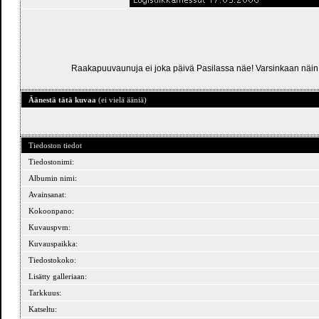
Raakapuuvaunuja ei joka päivä Pasilassa näe! Varsinkaan näin ry
Äänestä tätä kuvaa
(ei vielä ääniä)
Tiedoston tiedot
Tiedostonimi:
Albumin nimi:
Avainsanat:
Kokoonpano:
Kuvauspvm:
Kuvauspaikka:
Tiedostokoko:
Lisätty galleriaan:
Tarkkuus:
Katseltu: