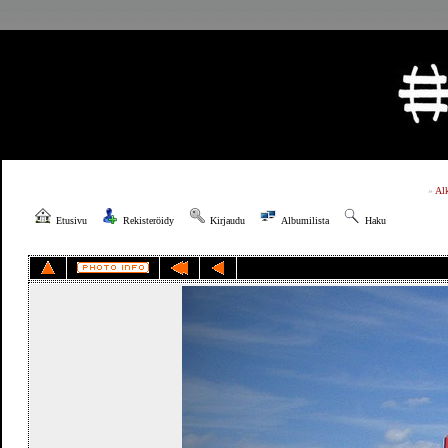
»
Al
Etusivu
Rekisteröidy
Kirjaudu
Albumilista
Haku