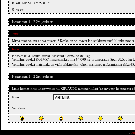
kuvan LINKITYSOSOITE:
Suosikit:
Kommentti 1 - 2 2:n joukosta
-xxx-
Missä tämä vaunu on valmistettu? Koska on seuraavat logistiikkamessut? Kuinka monta
6nen
Pieksämäellä. Toukokuussa. Maksimikuorma 65.000 kg.
Vertailun vuoksi KOEV57:n maksimikuorma 64.000 kg ja saneeratun Sp:n 58.500 kg Lo
Vertailun vuoksi mainittakoon vielä tukkirekka, johon mahtunee maksimissaan ehkä 4
Kommentti 1 - 2 2:n joukosta
Lisää kommenttisi anonyymisti tai KIRJAUDU nimimerkilläsi (anonyymit kommentit ede
Nimi
Vahvistus
»
Al