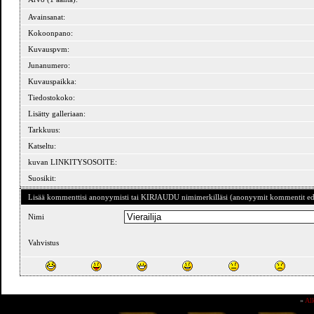
Avainsanat:
Kokoonpano:
Kuvauspvm:
Junanumero:
Kuvauspaikka:
Tiedostokoko:
Lisätty galleriaan:
Tarkkuus:
Katseltu:
kuvan LINKITYSOSOITE:
Suosikit:
Lisää kommenttisi anonyymisti tai KIRJAUDU nimimerkilläsi (anonyymit kommentit ede
Nimi
Vahvistus
»
Al