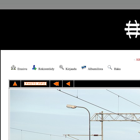
»
Al
Etusivu
Rekisteröidy
Kirjaudu
Albumilista
Haku