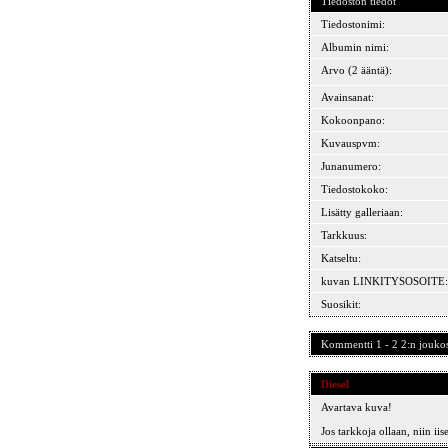
Tiedoston tiedot
Tiedostonimi:
Albumin nimi:
Arvo (2 ääntä):
Avainsanat:
Kokoonpano:
Kuvauspvm:
Junanumero:
Tiedostokoko:
Lisätty galleriaan:
Tarkkuus:
Katseltu:
kuvan LINKITYSOSOITE:
Suosikit:
Kommentti 1 - 2 2:n jouko
Diesel
Avartava kuva!
Jos tarkkoja ollaan, niin ii