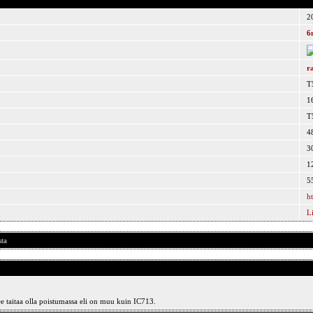
2
6
r
T
16
T
4
3
1
5
h
L
sta
see taitaa olla poistumassa eli on muu kuin IC713.