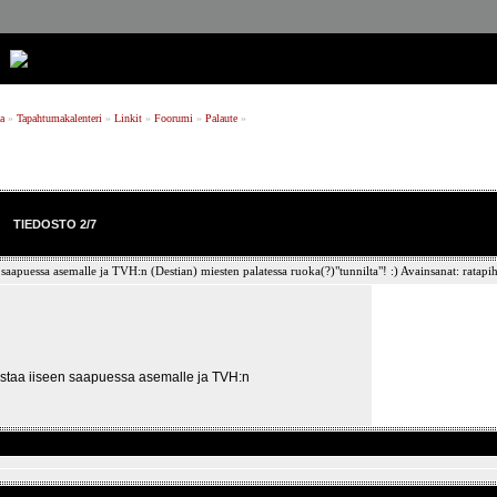
a
»
Tapahtumakalenteri
»
Linkit
»
Foorumi
»
Palaute
»
TIEDOSTO 2/7
estaa iiseen saapuessa asemalle ja TVH:n