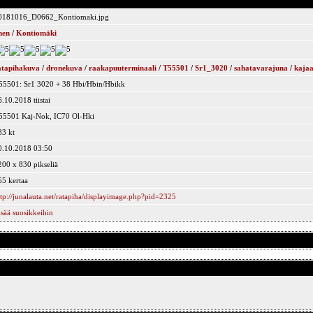
0181016_D0662_Kontiomaki.jpg
nen
/
Kontiomäki
atapihakuva
/
dronekuva
/
raakapuuterminaali
/
T55501
/
Sr1_3020
/
sahatavarajuna
/
kajaa
55501: Sr1 3020 + 38 Hbi/Hbin/Hbikk
.10.2018 tiistai
55501 Kaj-Nok, IC70 Ol-Hki
83 kt
0.10.2018 03:50
200 x 830 pikseliä
55 kertaa
ttp://junalauta.net/ratapiha/displayimage.php?pid=2325
isää suosikkeihin