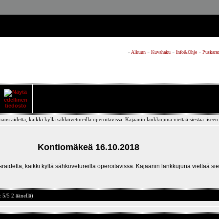
»
Alkuun
»
Kuvahaku
»
Info&Ohje
»
Puskarat
Kontiomäkeä 16.10.2018
tta, kaikki kyllä sähkövetureilla operoitavissa. Kajaanin lankkujuna viettää si
: 5/5 2 äänellä)