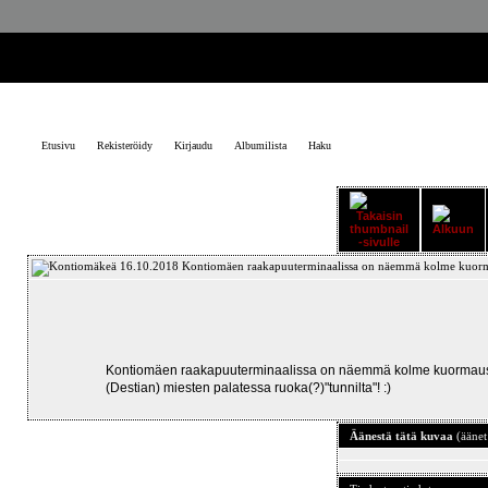
Etusivu
Rekisteröidy
Kirjaudu
Albumilista
Haku
Kontiomäen raakapuuterminaalissa on näemmä kolme kuormausraide
(Destian) miesten palatessa ruoka(?)"tunnilta"! :)
Äänestä tätä kuvaa
(äänet