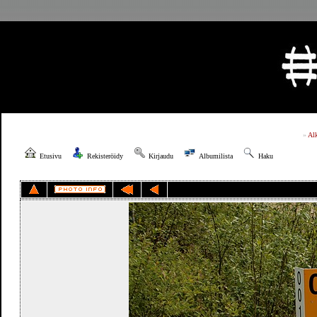
»
Al
Etusivu
Rekisteröidy
Kirjaudu
Albumilista
Haku