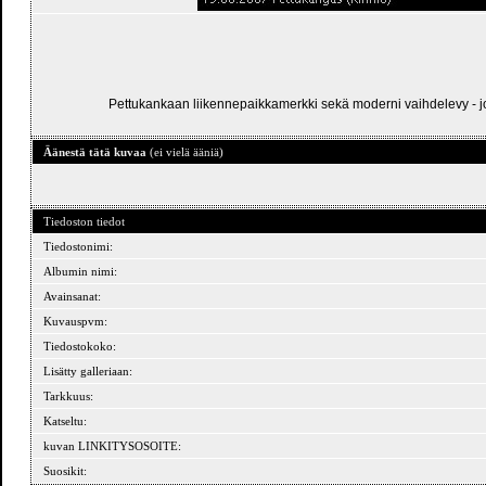
Pettukankaan liikennepaikkamerkki sekä moderni vaihdelevy - joll
Äänestä tätä kuvaa
(ei vielä ääniä)
Tiedoston tiedot
Tiedostonimi:
Albumin nimi:
Avainsanat:
Kuvauspvm:
Tiedostokoko:
Lisätty galleriaan:
Tarkkuus:
Katseltu:
kuvan LINKITYSOSOITE:
Suosikit: