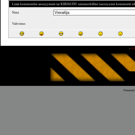
Lisää kommenttisi anonyymisti tai KIRJAUDU nimimerkilläsi (anonyymit kommentit ede
Nimi
Vahvistus
»
Al
Powered