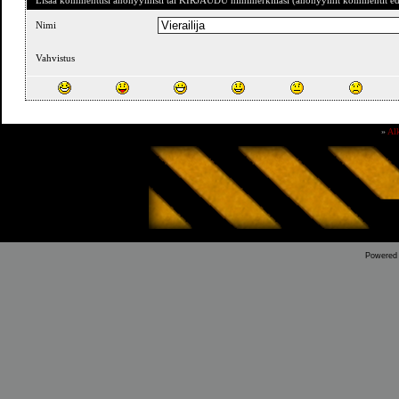
Lisää kommenttisi anonyymisti tai KIRJAUDU nimimerkilläsi (anonyymit kommentit ede
Nimi
Vahvistus
»
Al
Powered