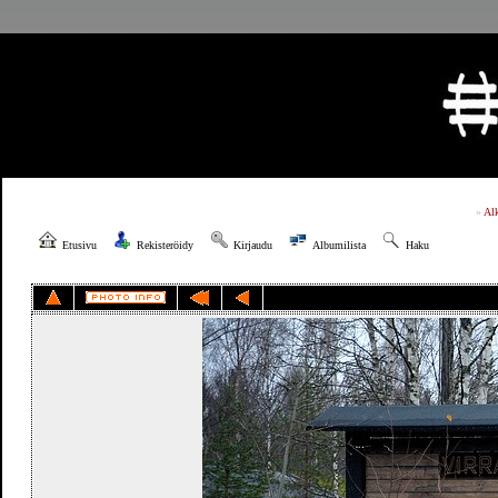
»
Al
Etusivu
Rekisteröidy
Kirjaudu
Albumilista
Haku