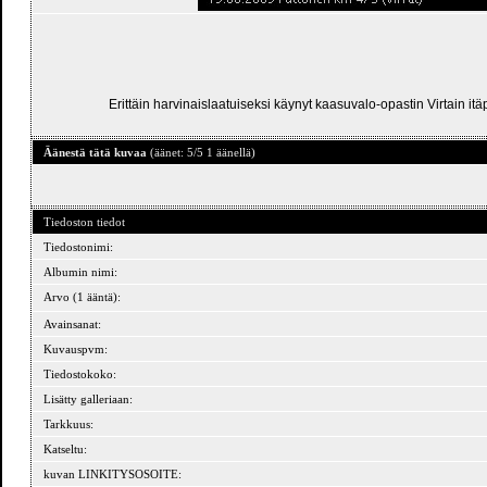
Erittäin harvinaislaatuiseksi käynyt kaasuvalo-opastin Virtain itä
Äänestä tätä kuvaa
(äänet: 5/5 1 äänellä)
Tiedoston tiedot
Tiedostonimi:
Albumin nimi:
Arvo (1 ääntä):
Avainsanat:
Kuvauspvm:
Tiedostokoko:
Lisätty galleriaan:
Tarkkuus:
Katseltu:
kuvan LINKITYSOSOITE: