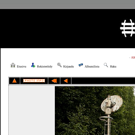
»
Al
Etusivu
Rekisteröidy
Kirjaudu
Albumilista
Haku