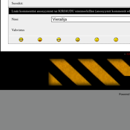
Suosikit:
Lisää kommenttisi anonyymisti tai KIRJAUDU nimimerkilläsi (anonyymit kommentit ede
Nimi
Vahvistus
»
Al
Powered