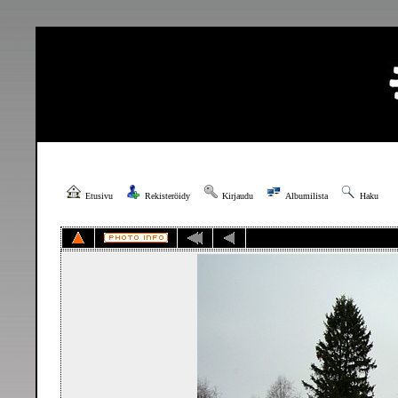
Etusivu
Rekisteröidy
Kirjaudu
Albumilista
Haku