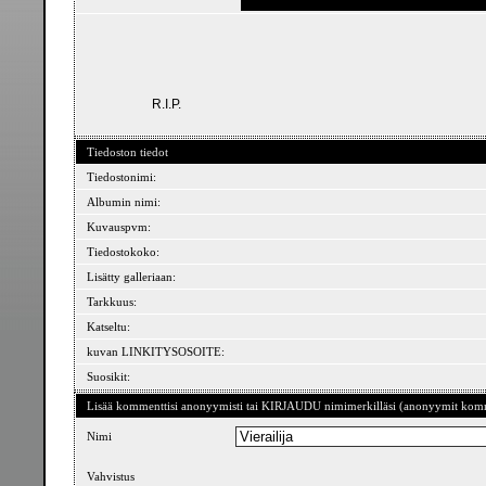
R.I.P.
Tiedoston tiedot
Tiedostonimi:
Albumin nimi:
Kuvauspvm:
Tiedostokoko:
Lisätty galleriaan:
Tarkkuus:
Katseltu:
kuvan LINKITYSOSOITE:
Suosikit:
Lisää kommenttisi anonyymisti tai KIRJAUDU nimimerkilläsi (anonyymit komme
Nimi
Vahvistus