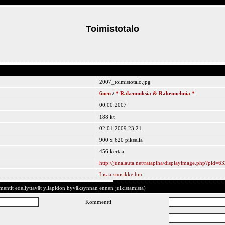
Toimistotalo
2007_toimistotalo.jpg
6nen
/
* Rakennuksia & Rakennelmia *
00.00.2007
188 kt
02.01.2009 23:21
900 x 620 pikseliä
456 kertaa
http://junalauta.net/ratapiha/displayimage.php?pid=6
Lisää suosikkeihin
ntit edellyttävät ylläpidon hyväksynnän ennen julkistamista)
Kommentti