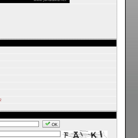
32
OK