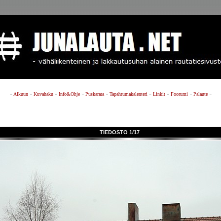
»
Alkuun
»
Kuvahaku
»
Info&Ohje
»
Puskarata
»
Tapahtumakalenteri
»
Linkit
»
Foorumi
»
Palaute
»
TIEDOSTO 1/17