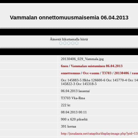
Vammalan onnettomuusmaisemia 06.04.2013
Äänestä liikuttamalla hiirtä
20130406_029_Vammala.jpg
6nen
/
Vammalan suistuminen 06.04.2013
onnettomuus
/
Occ-vaunu
/
T3703
/
20130406
/
rau
Occ 145883-5 Hkba 126600-6 Occ 145770-4 Occ 14
145822-3 Occ 145318-5
06.04.2013 lauantai
T3703 Vka-Rma
222 kt
08.04.2013 00:11
900 x 620 pikseliä
391 kertaa
http://junalauta.net/ratapiha/displayimage.php?pid=1