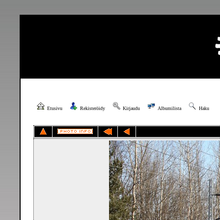
Etusivu
Rekisteröidy
Kirjaudu
Albumilista
Haku