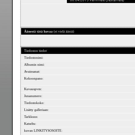
Äänestä tätä kuvaa
(ei vielä ääniä)
Tiedoston tiedot
Tiedostonimi:
Albumin nimi:
Avainsanat:
Kokoonpano:
Kuvauspvm:
Junanumero:
Tiedostokoko:
Lisätty galleriaan:
Tarkkuus:
Katseltu:
kuvan LINKITYSOSOITE: