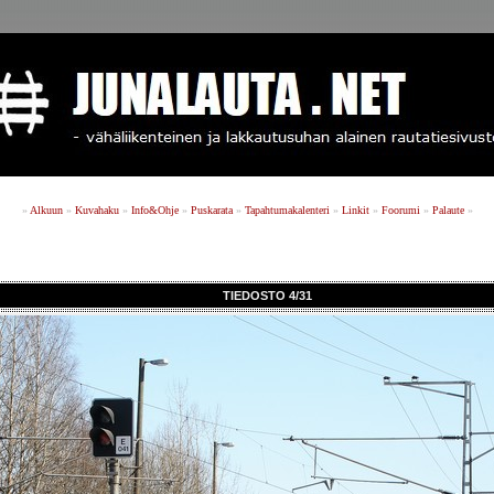
»
Alkuun
»
Kuvahaku
»
Info&Ohje
»
Puskarata
»
Tapahtumakalenteri
»
Linkit
»
Foorumi
»
Palaute
»
TIEDOSTO 4/31