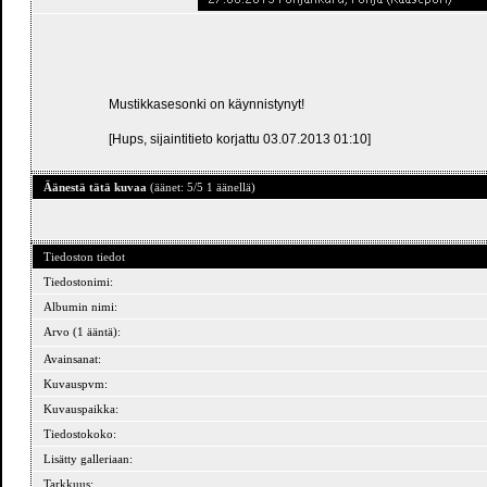
Mustikkasesonki on käynnistynyt!
[Hups, sijaintitieto korjattu 03.07.2013 01:10]
Äänestä tätä kuvaa
(äänet: 5/5 1 äänellä)
Tiedoston tiedot
Tiedostonimi:
Albumin nimi:
Arvo (1 ääntä):
Avainsanat:
Kuvauspvm:
Kuvauspaikka:
Tiedostokoko:
Lisätty galleriaan:
Tarkkuus: