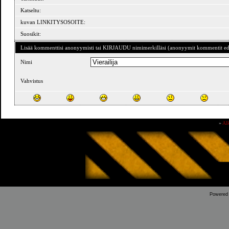
Katseltu:
kuvan LINKITYSOSOITE:
Suosikit:
Lisää kommenttisi anonyymisti tai KIRJAUDU nimimerkilläsi (anonyymit kommentit ede
Nimi
Vahvistus
»
Al
Powered