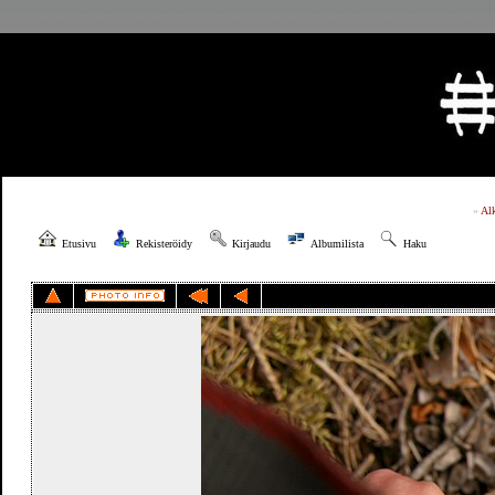
»
Al
Etusivu
Rekisteröidy
Kirjaudu
Albumilista
Haku