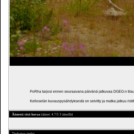
PoRha tarjosi ennen seuraavana päivänä jatkuvaa DGEG:n tilausj
Kelloselän kuvauspysähdyksestä on selvitty ja matka jatkuu risti
Äänestä tätä kuvaa
(äänet: 4.7/5 3 äänellä)
Tiedoston tiedot