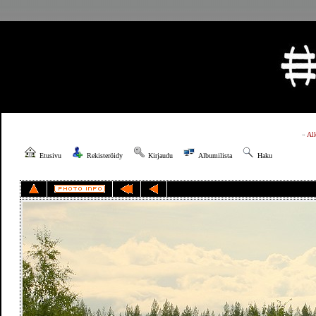
»
Al
Etusivu
Rekisteröidy
Kirjaudu
Albumilista
Haku