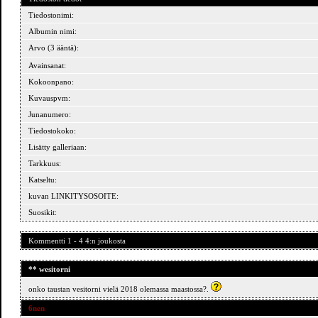
Tiedostonimi:
Albumin nimi:
Arvo (3 ääntä):
Avainsanat:
Kokoonpano:
Kuvauspvm:
Junanumero:
Tiedostokoko:
Lisätty galleriaan:
Tarkkuus:
Katseltu:
kuvan LINKITYSOSOITE:
Suosikit:
Kommentti 1 - 4 4:n joukosta
** wesitorni
onko taustan vesitorni vielä 2018 olemassa maastossa?.
6nen