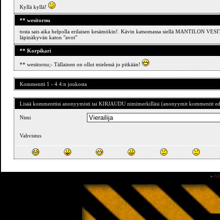
Kyllä kyllä!
** wesitornu
tosta sais aika helpolla erilaisen kesämökin!. Kävin katsomassa siellä MANTILON VESITO
läpinäkyvän katon "avot"
** Korpikari
** wesitornu;- Tällainen on ollut mielessä jo pitkään!
Kommentti 1 - 4 4:n joukosta
Lisää kommenttisi anonyymisti tai KIRJAUDU nimimerkilläsi (anonyymit kommentit ede
Nimi
Vahvistus
»
Al