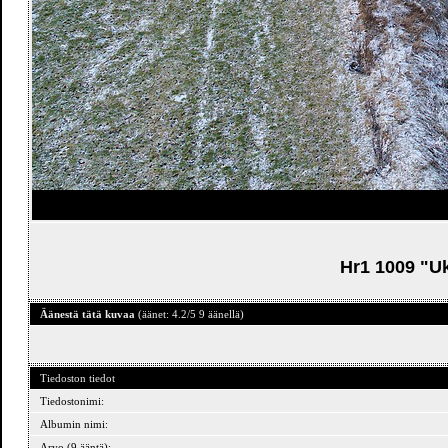
Hr1 1009 "Uk
Äänestä tätä kuvaa
(äänet: 4.2/5 9 äänellä)
Tiedoston tiedot
Tiedostonimi:
Albumin nimi:
Arvo (9 ääntä):