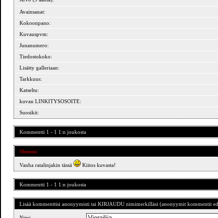
Avainsanat:
Kokoonpano:
Kuvauspvm:
Junanumero:
Tiedostokoko:
Lisätty galleriaan:
Tarkkuus:
Katseltu:
kuvan LINKITYSOSOITE:
Suosikit:
Kommentti 1 - 1 1:n joukosta
Shmmn
Vanha ratalinjakin tässä
Kiitos kuvasta!
Kommentti 1 - 1 1:n joukosta
Lisää kommenttisi anonyymisti tai KIRJAUDU nimimerkilläsi (anonyymit kommentit ede
Nimi