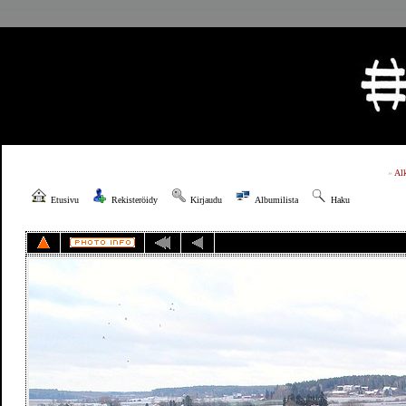
»
Al
Etusivu
Rekisteröidy
Kirjaudu
Albumilista
Haku