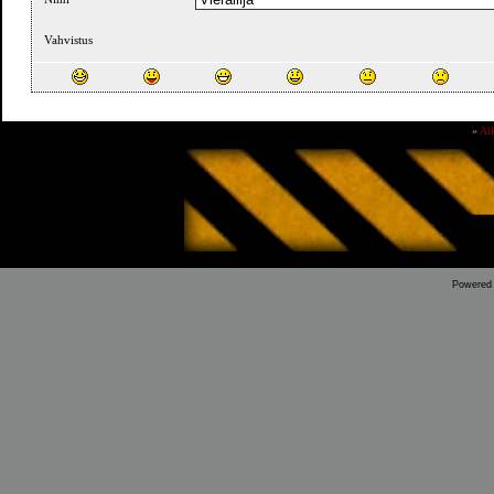
Vahvistus
»
Al
Powered