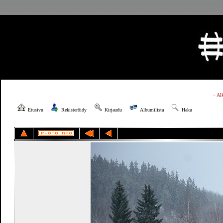
»
Al
Etusivu
Rekisteröidy
Kirjaudu
Albumilista
Haku