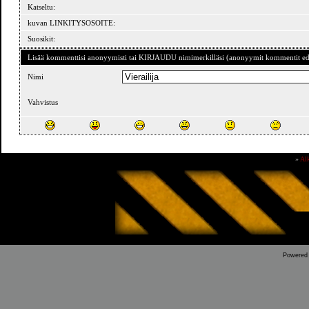
Katseltu:
kuvan LINKITYSOSOITE:
Suosikit:
Lisää kommenttisi anonyymisti tai KIRJAUDU nimimerkilläsi (anonyymit kommentit ede
Nimi
Vahvistus
»
Al
Powered