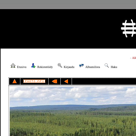
»
Al
Etusivu
Rekisteröidy
Kirjaudu
Albumilista
Haku