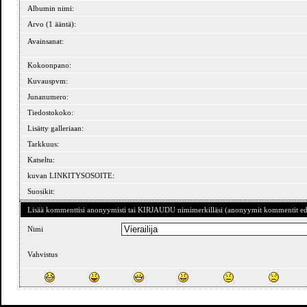
Albumin nimi:
Arvo (1 ääntä):
Avainsanat:
Kokoonpano:
Kuvauspvm:
Junanumero:
Tiedostokoko:
Lisätty galleriaan:
Tarkkuus:
Katseltu:
kuvan LINKITYSOSOITE:
Suosikit:
Lisää kommenttisi anonyymisti tai KIRJAUDU nimimerkilläsi (anonyymit kommentit ede
Nimi
Vahvistus