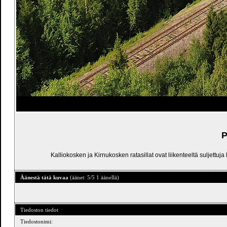
P
Kalliokosken ja Kirnukosken ratasillat ovat liikenteeltä suljettuj
Äänestä tätä kuvaa
(äänet: 5/5 1 äänellä)
Tiedoston tiedot
Tiedostonimi: