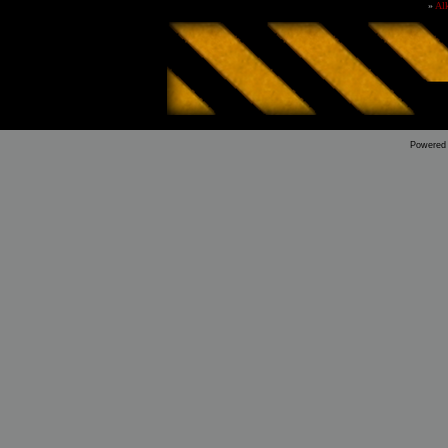
»
Al
Powered