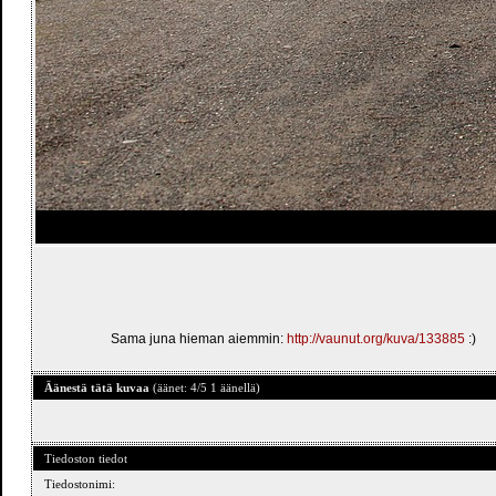
Sama juna hieman aiemmin:
http://vaunut.org/kuva/133885
:)
Äänestä tätä kuvaa
(äänet: 4/5 1 äänellä)
Tiedoston tiedot
Tiedostonimi: