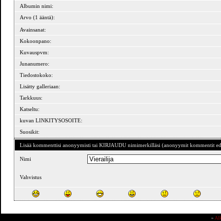
Albumin nimi:
Arvo (1 ääntä):
Avainsanat:
Kokoonpano:
Kuvauspvm:
Junanumero:
Tiedostokoko:
Lisätty galleriaan:
Tarkkuus:
Katseltu:
kuvan LINKITYSOSOITE:
Suosikit:
Lisää kommenttisi anonyymisti tai KIRJAUDU nimimerkilläsi (anonyymit kommentit ede
Nimi
Vahvistus
»
Al