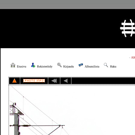
»
Al
Etusivu
Rekisteröidy
Kirjaudu
Albumilista
Haku