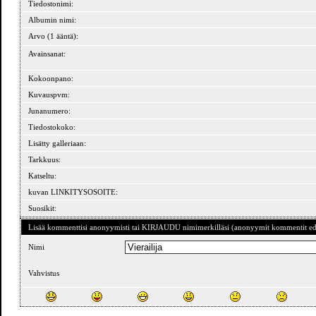
Tiedostonimi:
Albumin nimi:
Arvo (1 ääntä):
Avainsanat:
Kokoonpano:
Kuvauspvm:
Junanumero:
Tiedostokoko:
Lisätty galleriaan:
Tarkkuus:
Katseltu:
kuvan LINKITYSOSOITE:
Suosikit:
Lisää kommenttisi anonyymisti tai KIRJAUDU nimimerkilläsi (anonyymit kommentit ede
Nimi
Vahvistus