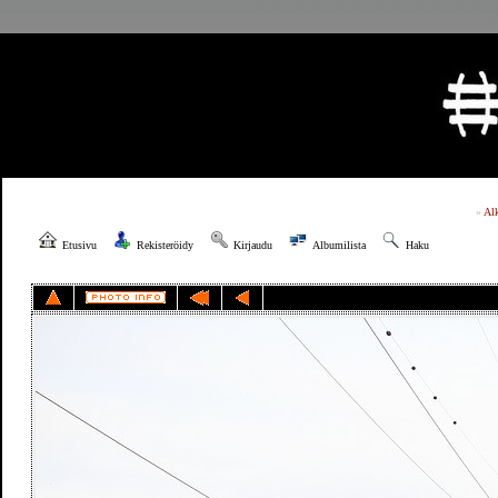
»
Al
Etusivu
Rekisteröidy
Kirjaudu
Albumilista
Haku