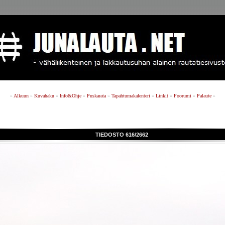
»
Alkuun
»
Kuvahaku
»
Info&Ohje
»
Puskarata
»
Tapahtumakalenteri
»
Linkit
»
Foorumi
»
Palaute
»
TIEDOSTO 616/2662