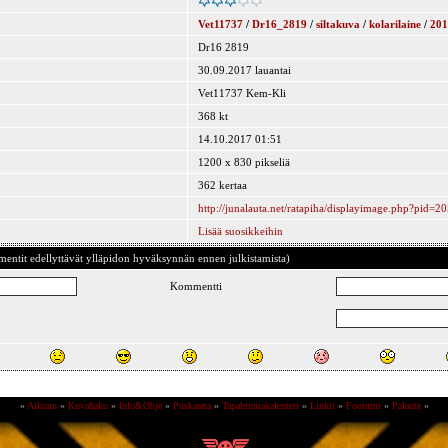
Vet11737
/
Dr16_2819
/
siltakuva
/
kolarilaine
/
201
Dr16 2819
30.09.2017 lauantai
Vet11737 Kem-Kli
368 kt
14.10.2017 01:51
1200 x 830 pikseliä
362 kertaa
http://junalauta.net/ratapiha/displayimage.php?pid=2
Lisää suosikkeihin
ntit edellyttävät ylläpidon hyväksynnän ennen julkistamista)
Kommentti
»
Alkuun
»
Kuvahaku
»
Info&Ohje
»
Puskarata
»
Tapahtumakalenteri
»
Linkit
»
Foorumi
»
Palaute
»