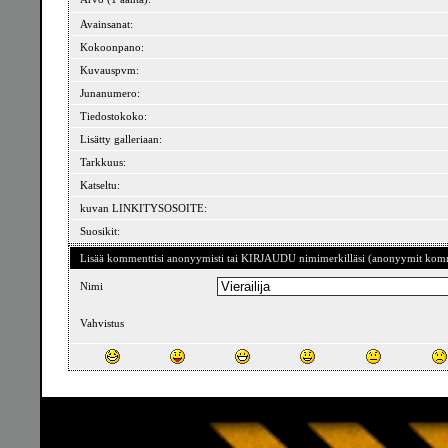
Avainsanat:
Kokoonpano:
Kuvauspvm:
Junanumero:
Tiedostokoko:
Lisätty galleriaan:
Tarkkuus:
Katseltu:
kuvan LINKITYSOSOITE:
Suosikit:
Lisää kommenttisi anonyymisti tai KIRJAUDU nimimerkilläsi (anonyymit komme
Nimi
Vahvistus