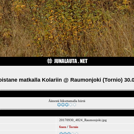
istane matkalla Kolariin @ Raumonjoki (Tornio) 30.
Äänestä liikuttamalla hiirtä
20170930_4824_Raumonjoki.jpg
6nen
/
Tornio