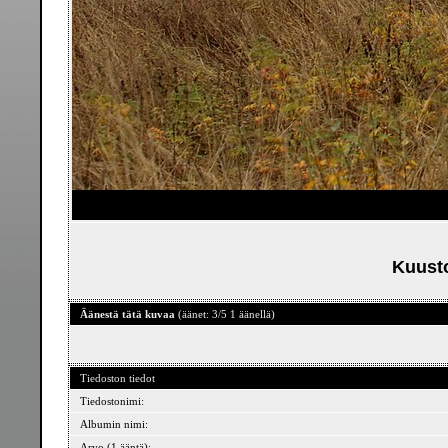
Kuusto
Äänestä tätä kuvaa
(äänet: 3/5 1 äänellä)
Tiedoston tiedot
Tiedostonimi:
Albumin nimi:
Arvo (1 ääntä):