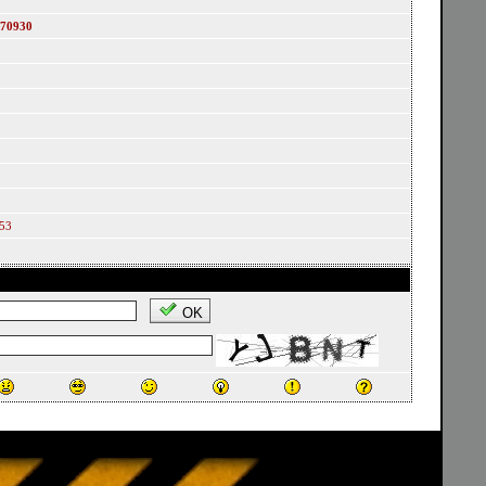
70930
053
OK