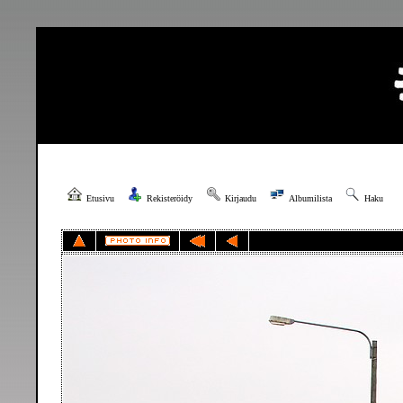
Etusivu
Rekisteröidy
Kirjaudu
Albumilista
Haku