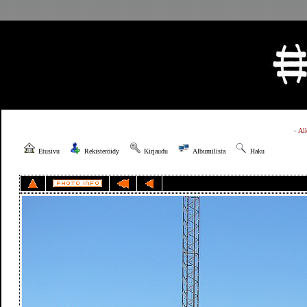
»
Al
Etusivu
Rekisteröidy
Kirjaudu
Albumilista
Haku