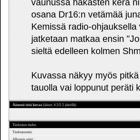
vaunussa hakasten kera ni
osana Dr16:n vetämää junaa
Kemissä radio-ohjauksella
jatketaan matkaa ensin "J
sieltä edelleen kolmen Sh
Kuvassa näkyy myös pitkä L
tauolla vai loppunut perät
Äänestä tätä kuvaa
(äänet: 4.5/5 2 äänellä)
Tiedoston tiedot
Tiedostonimi:
Albumin nimi: