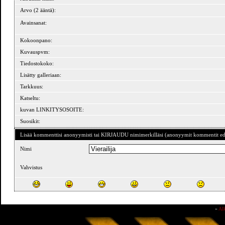
Arvo (2 ääntä):
Avainsanat:
Kokoonpano:
Kuvauspvm:
Tiedostokoko:
Lisätty galleriaan:
Tarkkuus:
Katseltu:
kuvan LINKITYSOSOITE:
Suosikit:
Lisää kommenttisi anonyymisti tai KIRJAUDU nimimerkilläsi (anonyymit kommentit ede
Nimi
Vahvistus
»
Al