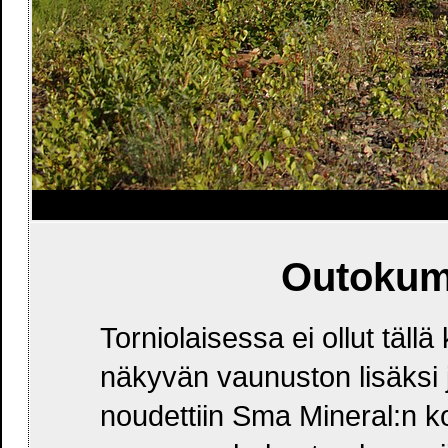
Outokump
Torniolaisessa ei ollut täll
näkyvän vaunuston lisäksi j
noudettiin Sma Mineral:n k