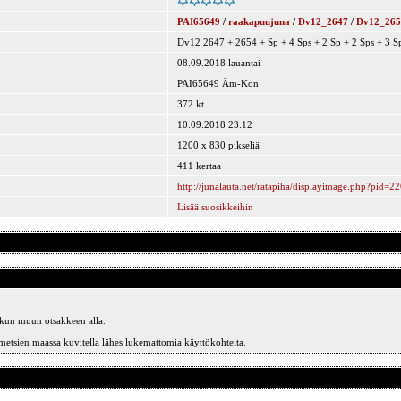
PAI65649
/
raakapuujuna
/
Dv12_2647
/
Dv12_265
Dv12 2647 + 2654 + Sp + 4 Sps + 2 Sp + 2 Sps + 3 Sp
08.09.2018 lauantai
PAI65649 Äm-Kon
372 kt
10.09.2018 23:12
1200 x 830 pikseliä
411 kertaa
http://junalauta.net/ratapiha/displayimage.php?pid=2
Lisää suosikkeihin
nkun muun otsakkeen alla.
 metsien maassa kuvitella lähes lukemattomia käyttökohteita.