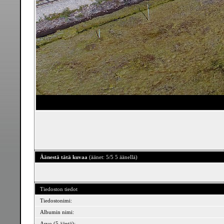
Äänestä tätä kuvaa
(äänet: 5/5 5 äänellä)
Tiedoston tiedot
Tiedostonimi:
Albumin nimi:
Arvo (5 ääntä):