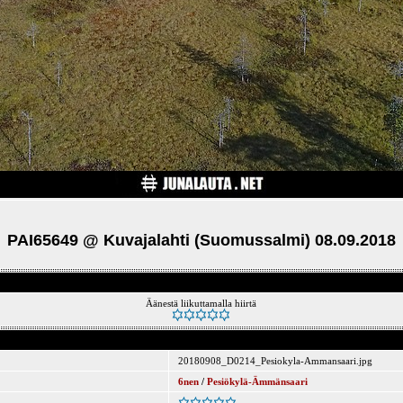
PAI65649 @ Kuvajalahti (Suomussalmi) 08.09.2018
Äänestä liikuttamalla hiirtä
20180908_D0214_Pesiokyla-Ammansaari.jpg
6nen
/
Pesiökylä-Ämmänsaari