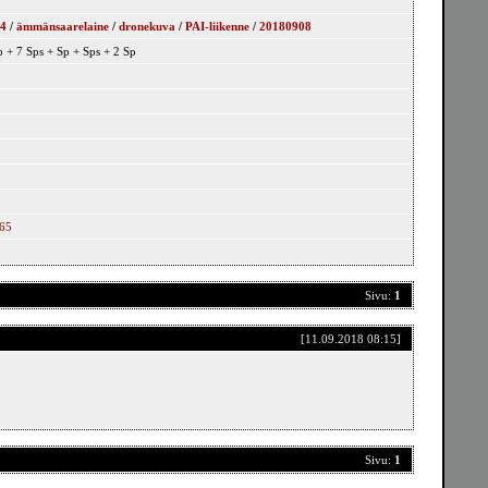
4
/
ämmänsaarelaine
/
dronekuva
/
PAI-liikenne
/
20180908
 + 7 Sps + Sp + Sps + 2 Sp
265
Sivu:
1
[11.09.2018 08:15]
Sivu:
1