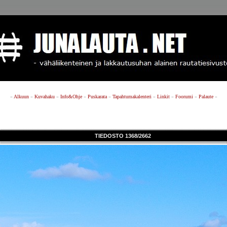
»
Alkuun
»
Kuvahaku
»
Info&Ohje
»
Puskarata
»
Tapahtumakalenteri
»
Linkit
»
Foorumi
»
Palaute
»
TIEDOSTO 1368/2662