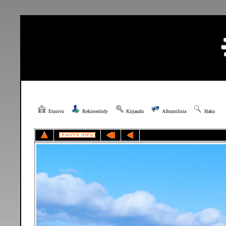
Etusivu
Rekisteröidy
Kirjaudu
Albumilista
Haku