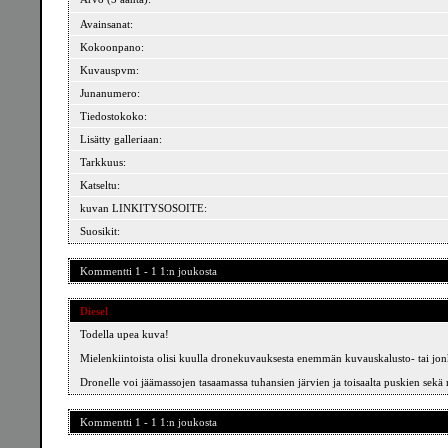
Avainsanat:
Kokoonpano:
Kuvauspvm:
Junanumero:
Tiedostokoko:
Lisätty galleriaan:
Tarkkuus:
Katseltu:
kuvan LINKITYSOSOITE:
Suosikit:
Kommentti 1 - 1 1:n joukosta
Diesel
Todella upea kuva!
Mielenkiintoista olisi kuulla dronekuvauksesta enemmän kuvauskalusto- tai jo
Dronelle voi jäämassojen tasaamassa tuhansien järvien ja toisaalta puskien sekä
Kommentti 1 - 1 1:n joukosta