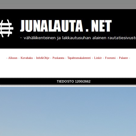
»
Alkuun
»
Kuvahaku
»
Info&Ohje
»
Puskarata
»
Tapahtumakalenteri
»
Linkit
»
Foorumi
»
Palaute
»
TIEDOSTO 1200/2662