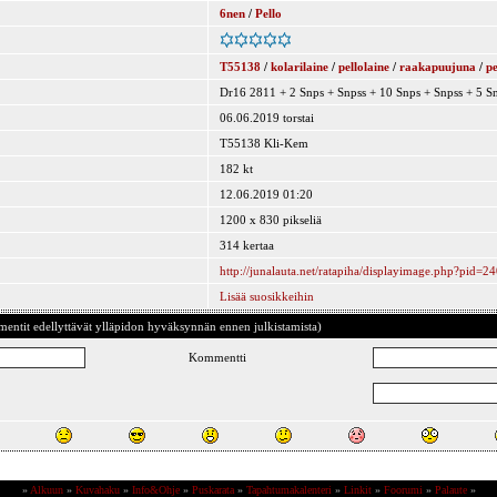
6nen
/
Pello
T55138
/
kolarilaine
/
pellolaine
/
raakapuujuna
/
p
Dr16 2811 + 2 Snps + Snpss + 10 Snps + Snpss + 5 S
06.06.2019 torstai
T55138 Kli-Kem
182 kt
12.06.2019 01:20
1200 x 830 pikseliä
314 kertaa
http://junalauta.net/ratapiha/displayimage.php?pid=2
Lisää suosikkeihin
ntit edellyttävät ylläpidon hyväksynnän ennen julkistamista)
Kommentti
»
Alkuun
»
Kuvahaku
»
Info&Ohje
»
Puskarata
»
Tapahtumakalenteri
»
Linkit
»
Foorumi
»
Palaute
»