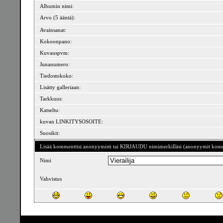
Albumin nimi:
Arvo (5 ääntä):
Avainsanat:
Kokoonpano:
Kuvauspvm:
Junanumero:
Tiedostokoko:
Lisätty galleriaan:
Tarkkuus:
Katseltu:
kuvan LINKITYSOSOITE:
Suosikit:
Lisää kommenttisi anonyymisti tai KIRJAUDU nimimerkilläsi (anonyymit komme
Nimi
Vahvistus