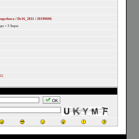
engerkuva
/
Dr16_2811
/
20190606
nps + 3 Snpss
402
OK