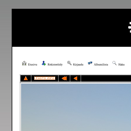
Etusivu
Rekisteröidy
Kirjaudu
Albumilista
Haku