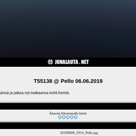
T55138 @ Pello 06.06.2019
änsä ja jatkaa nyt matkaansa kohti Kemiä.
Äänestä liikuttamalla hiirtä
20190606_9314_Pello.jpg