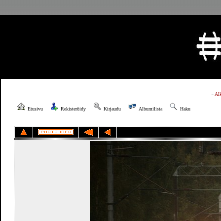
»
Al
Etusivu
Rekisteröidy
Kirjaudu
Albumilista
Haku