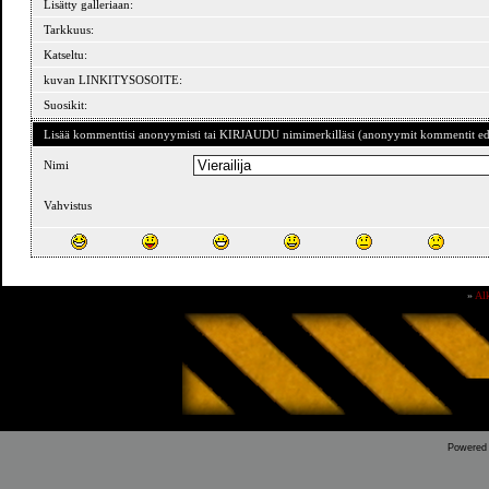
Lisätty galleriaan:
Tarkkuus:
Katseltu:
kuvan LINKITYSOSOITE:
Suosikit:
Lisää kommenttisi anonyymisti tai KIRJAUDU nimimerkilläsi (anonyymit kommentit ede
Nimi
Vahvistus
»
Al
Powered