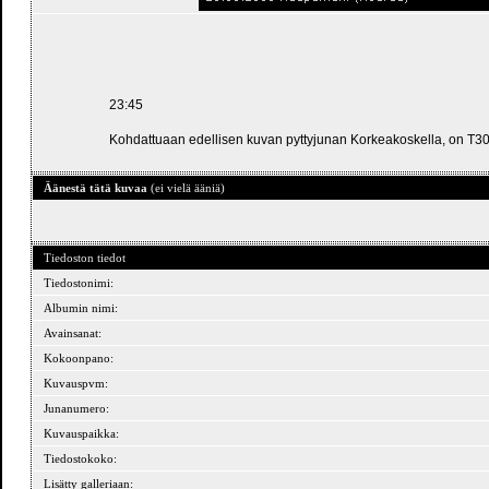
23:45
Kohdattuaan edellisen kuvan pyttyjunan Korkeakoskella, on T300
Äänestä tätä kuvaa
(ei vielä ääniä)
Tiedoston tiedot
Tiedostonimi:
Albumin nimi:
Avainsanat:
Kokoonpano:
Kuvauspvm:
Junanumero:
Kuvauspaikka:
Tiedostokoko:
Lisätty galleriaan: