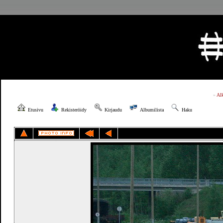
»
Al
Etusivu
Rekisteröidy
Kirjaudu
Albumilista
Haku