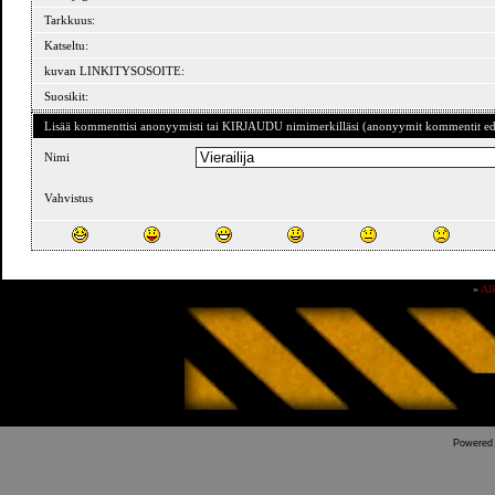
Tarkkuus:
Katseltu:
kuvan LINKITYSOSOITE:
Suosikit:
Lisää kommenttisi anonyymisti tai KIRJAUDU nimimerkilläsi (anonyymit kommentit ede
Nimi
Vahvistus
»
Al
Powered