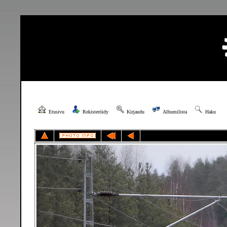
Etusivu
Rekisteröidy
Kirjaudu
Albumilista
Haku