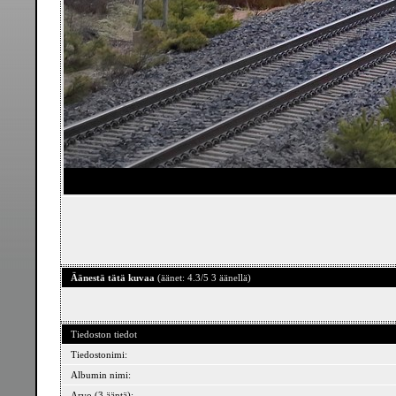
Äänestä tätä kuvaa
(äänet: 4.3/5 3 äänellä)
Tiedoston tiedot
Tiedostonimi:
Albumin nimi:
Arvo (3 ääntä):