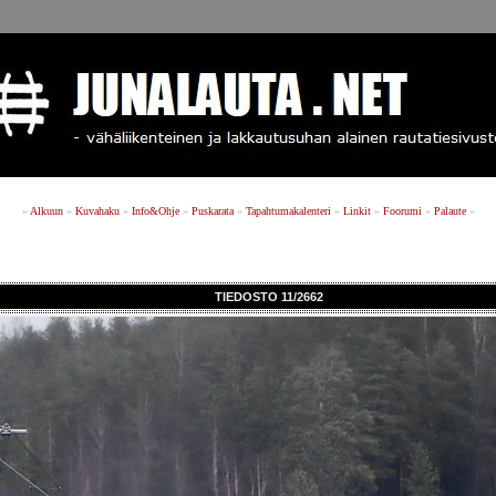
»
Alkuun
»
Kuvahaku
»
Info&Ohje
»
Puskarata
»
Tapahtumakalenteri
»
Linkit
»
Foorumi
»
Palaute
»
TIEDOSTO 11/2662