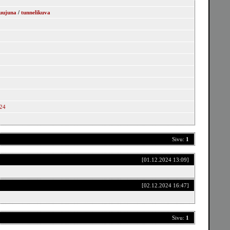
uujuna
/
tunnelikuva
224
Sivu:
1
[01.12.2024 13:09]
[02.12.2024 16:47]
Sivu:
1