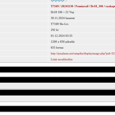
T7169
/
20241130
/
Fenniarail
/
Dr18_106
/
raakap
Dr18 106 + 22 Vop
30.11.2024 lauantai
T7169 Slo-Lrs
292 kt
01.12.2024 03:33
1200 x 830 pikseliä
655 kertaa
http://junalauta.net/ratapiha/displayimage.php?pid=3
Lisää suosikkeihin