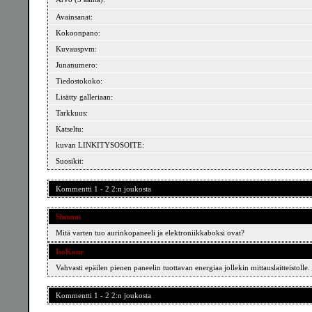
Avainsanat:
Kokoonpano:
Kuvauspvm:
Junanumero:
Tiedostokoko:
Lisätty galleriaan:
Tarkkuus:
Katseltu:
kuvan LINKITYSOSOITE:
Suosikit:
Kommentti 1 - 2 2:n joukosta
Shmmn
Mitä varten tuo aurinkopaneeli ja elektroniikkaboksi ovat?
IsoKone
Vahvasti epäilen pienen paneelin tuottavan energiaa jollekin mittauslaitteistolle.
Kommentti 1 - 2 2:n joukosta