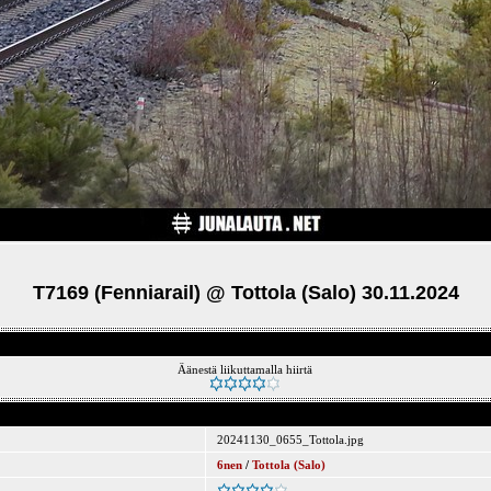
T7169 (Fenniarail) @ Tottola (Salo) 30.11.2024
Äänestä liikuttamalla hiirtä
20241130_0655_Tottola.jpg
6nen
/
Tottola (Salo)