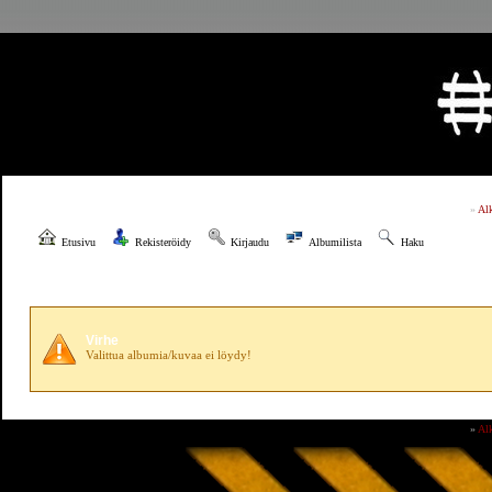
»
Al
Etusivu
Rekisteröidy
Kirjaudu
Albumilista
Haku
Virhe
Valittua albumia/kuvaa ei löydy!
»
Al