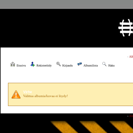
»
Al
Etusivu
Rekisteröidy
Kirjaudu
Albumilista
Haku
Virhe
Valittua albumia/kuvaa ei löydy!
»
Al