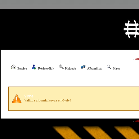
»
Al
Etusivu
Rekisteröidy
Kirjaudu
Albumilista
Haku
Virhe
Valittua albumia/kuvaa ei löydy!
»
Al