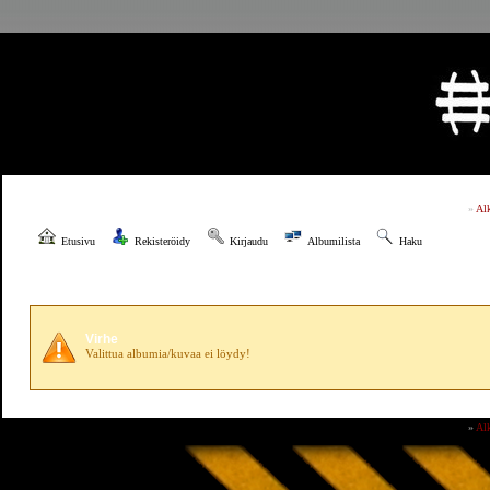
»
Al
Etusivu
Rekisteröidy
Kirjaudu
Albumilista
Haku
Virhe
Valittua albumia/kuvaa ei löydy!
»
Al