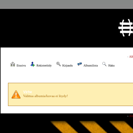
»
Al
Etusivu
Rekisteröidy
Kirjaudu
Albumilista
Haku
Virhe
Valittua albumia/kuvaa ei löydy!
»
Al