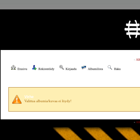
»
Al
Etusivu
Rekisteröidy
Kirjaudu
Albumilista
Haku
Virhe
Valittua albumia/kuvaa ei löydy!
»
Al