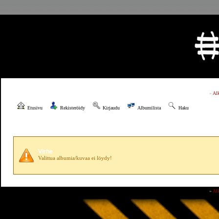
»
Al
Etusivu
Rekisteröidy
Kirjaudu
Albumilista
Haku
Virhe
Valittua albumia/kuvaa ei löydy!
»
Al