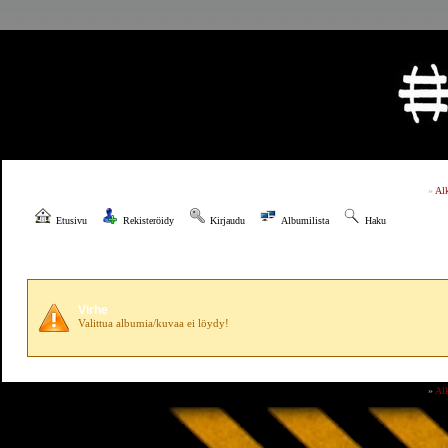
»
Al
Etusivu
Rekisteröidy
Kirjaudu
Albumilista
Haku
Virhe
Valittua albumia/kuvaa ei löydy!
»
Al