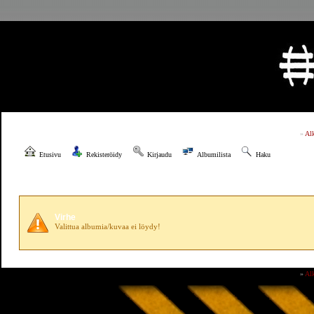
»
Al
Etusivu
Rekisteröidy
Kirjaudu
Albumilista
Haku
Virhe
Valittua albumia/kuvaa ei löydy!
»
Al