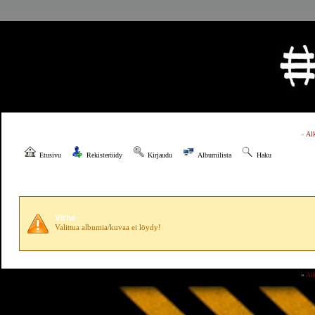
»
Al
Etusivu
Rekisteröidy
Kirjaudu
Albumilista
Haku
Virhe
Valittua albumia/kuvaa ei löydy!
»
Al