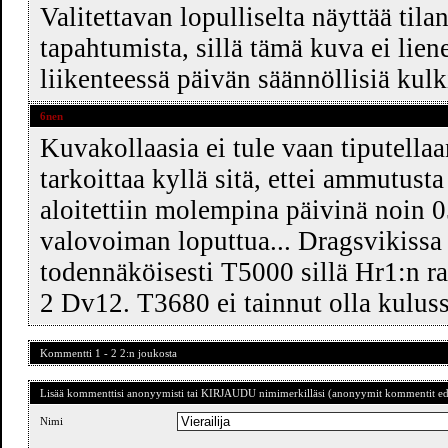
Valitettavan lopulliselta näyttää til
tapahtumista, sillä tämä kuva ei li
liikenteessä päivän säännöllisiä kul
6nen
Kuvakollaasia ei tule vaan tiputella
tarkoittaa kyllä sitä, ettei ammutu
aloitettiin molempina päivinä noin 0
valovoiman loputtua... Dragsvikissa 
todennäköisesti T5000 sillä Hr1:n ra
2 Dv12. T3680 ei tainnut olla kulus
Kommentti 1 - 2 2:n joukosta
Lisää kommenttisi anonyymisti tai KIRJAUDU nimimerkilläsi (anonyymit kommentit ede
Nimi