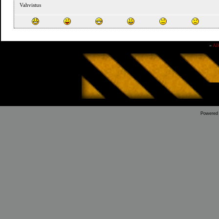
Vahvistus
»
Al
Powered