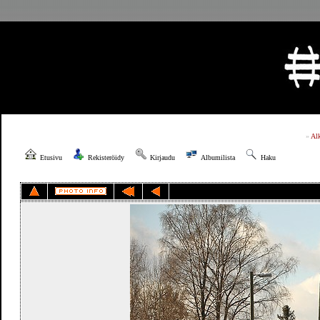
»
Al
Etusivu
Rekisteröidy
Kirjaudu
Albumilista
Haku