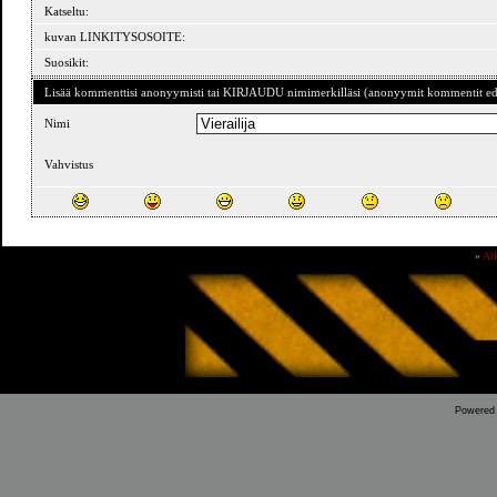
Katseltu:
kuvan LINKITYSOSOITE:
Suosikit:
Lisää kommenttisi anonyymisti tai KIRJAUDU nimimerkilläsi (anonyymit kommentit ede
Nimi
Vahvistus
»
Al
Powered