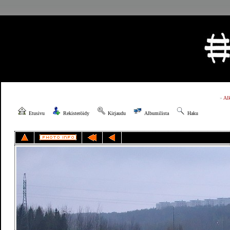
»
Al
Etusivu
Rekisteröidy
Kirjaudu
Albumilista
Haku