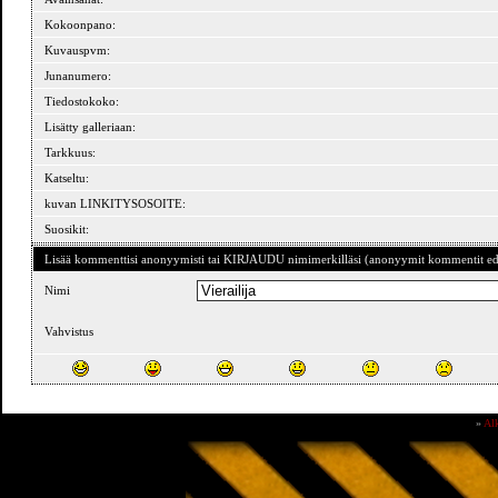
Kokoonpano:
Kuvauspvm:
Junanumero:
Tiedostokoko:
Lisätty galleriaan:
Tarkkuus:
Katseltu:
kuvan LINKITYSOSOITE:
Suosikit:
Lisää kommenttisi anonyymisti tai KIRJAUDU nimimerkilläsi (anonyymit kommentit ede
Nimi
Vahvistus
»
Al