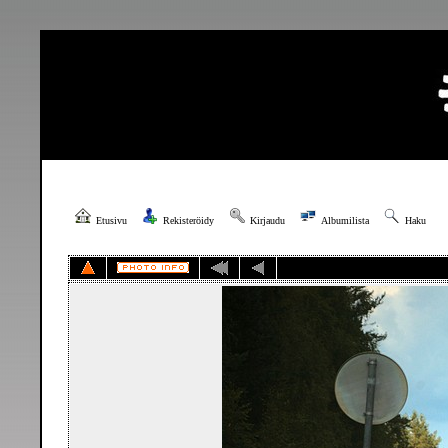
Etusivu
Rekisteröidy
Kirjaudu
Albumilista
Haku