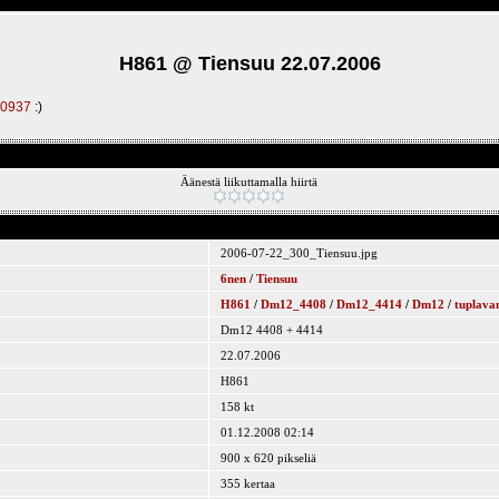
H861 @ Tiensuu 22.07.2006
/40937
:)
Äänestä liikuttamalla hiirtä
2006-07-22_300_Tiensuu.jpg
6nen
/
Tiensuu
H861
/
Dm12_4408
/
Dm12_4414
/
Dm12
/
tuplava
Dm12 4408 + 4414
22.07.2006
H861
158 kt
01.12.2008 02:14
900 x 620 pikseliä
355 kertaa