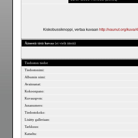
Kiskobussiknoppi, vertaa kuvaan
http://vaunut.org/kuva
Äänestä tätä kuvaa
(ei vielä ääniä)
Tiedoston tiedot
Tiedostonimi:
Albumin nimi:
Avainsanat:
Kokoonpano:
Kuvauspvm:
Junanumero:
Tiedostokoko:
Lisätty galleriaan:
Tarkkuus:
Katseltu: