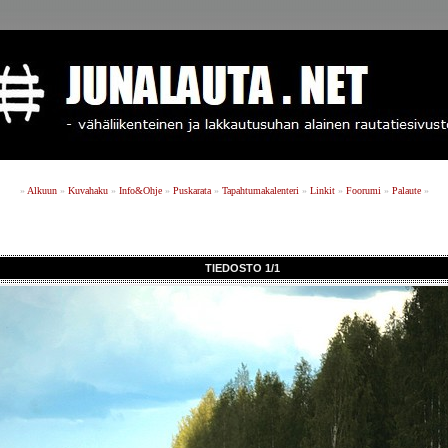
»
Alkuun
»
Kuvahaku
»
Info&Ohje
»
Puskarata
»
Tapahtumakalenteri
»
Linkit
»
Foorumi
»
Palaute
»
TIEDOSTO 1/1