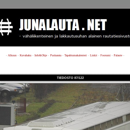
»
Alkuun
»
Kuvahaku
»
Info&Ohje
»
Puskarata
»
Tapahtumakalenteri
»
Linkit
»
Foorumi
»
Palaute
»
TIEDOSTO 87/122