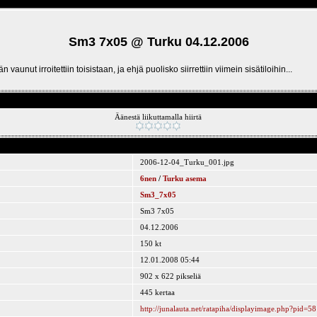
Sm3 7x05 @ Turku 04.12.2006
ut irroitettiin toisistaan, ja ehjä puolisko siirrettiin viimein sisätiloihin...
Äänestä liikuttamalla hiirtä
2006-12-04_Turku_001.jpg
6nen
/
Turku asema
Sm3_7x05
Sm3 7x05
04.12.2006
150 kt
12.01.2008 05:44
902 x 622 pikseliä
445 kertaa
http://junalauta.net/ratapiha/displayimage.php?pid=58