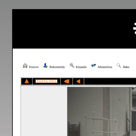
Etusivu
Rekisteröidy
Kirjaudu
Albumilista
Haku