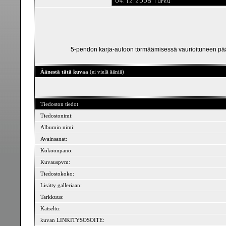
5-pendon karja-autoon törmäämisessä vaurioituneen pään vaun
Äänestä tätä kuvaa
(ei vielä ääniä)
Tiedoston tiedot
Tiedostonimi:
Albumin nimi:
Avainsanat:
Kokoonpano:
Kuvauspvm:
Tiedostokoko:
Lisätty galleriaan:
Tarkkuus:
Katseltu:
kuvan LINKITYSOSOITE: