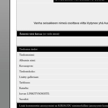
Vanha seisakkeen nimeä osoittava viitta löytynee yhä Aura
Äänestä tätä kuvaa
(ei vielä ääniä)
Tiedoston tiedot
Tiedostonimi:
Albumin nimi:
Kuvauspvm:
Tiedostokoko:
Lisätty galleriaan:
Tarkkuus:
Katseltu:
kuvan LINKITYSOSOITE:
Suosikit:
Lisää kommenttisi anonyymisti tai KIRJAUDU nimimerkilläsi (anonyymit komme