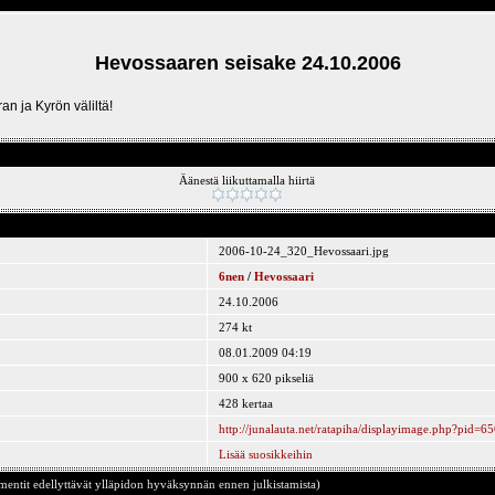
Hevossaaren seisake 24.10.2006
n ja Kyrön väliltä!
Äänestä liikuttamalla hiirtä
2006-10-24_320_Hevossaari.jpg
6nen
/
Hevossaari
24.10.2006
274 kt
08.01.2009 04:19
900 x 620 pikseliä
428 kertaa
http://junalauta.net/ratapiha/displayimage.php?pid=6
Lisää suosikkeihin
ntit edellyttävät ylläpidon hyväksynnän ennen julkistamista)