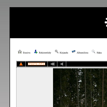
Etusivu
Rekisteröidy
Kirjaudu
Albumilista
Haku