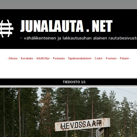
»
Alkuun
»
Kuvahaku
»
Info&Ohje
»
Puskarata
»
Tapahtumakalenteri
»
Linkit
»
Foorumi
»
Palaute
»
TIEDOSTO 1/1